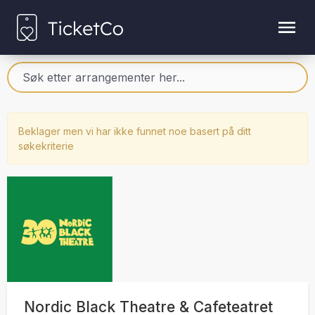
Beklager men vi har ikke funnet noe basert på ditt
søkekriterie
Nordic Black Theatre & Cafeteatret